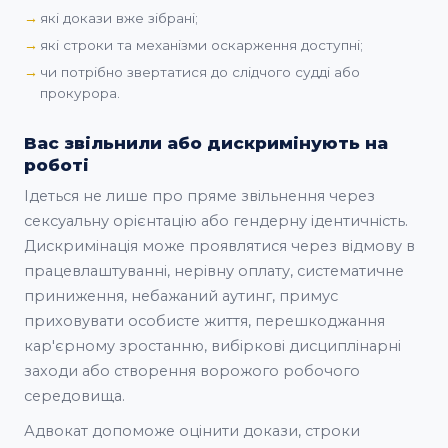
які докази вже зібрані;
які строки та механізми оскарження доступні;
чи потрібно звертатися до слідчого судді або
прокурора.
Вас звільнили або дискримінують на
роботі
Ідеться не лише про пряме звільнення через
сексуальну орієнтацію або гендерну ідентичність.
Дискримінація може проявлятися через відмову в
працевлаштуванні, нерівну оплату, систематичне
приниження, небажаний аутинг, примус
приховувати особисте життя, перешкоджання
кар'єрному зростанню, вибіркові дисциплінарні
заходи або створення ворожого робочого
середовища.
Адвокат допоможе оцінити докази, строки