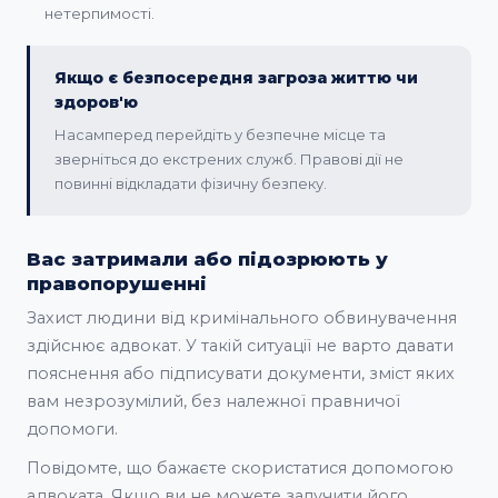
нетерпимості.
Якщо є безпосередня загроза життю чи
здоров'ю
Насамперед перейдіть у безпечне місце та
зверніться до екстрених служб. Правові дії не
повинні відкладати фізичну безпеку.
Вас затримали або підозрюють у
правопорушенні
Захист людини від кримінального обвинувачення
здійснює адвокат. У такій ситуації не варто давати
пояснення або підписувати документи, зміст яких
вам незрозумілий, без належної правничої
допомоги.
Повідомте, що бажаєте скористатися допомогою
адвоката. Якщо ви не можете залучити його