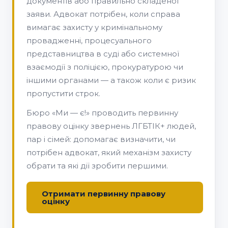
документів або правильно складеної
заяви. Адвокат потрібен, коли справа
вимагає захисту у кримінальному
провадженні, процесуального
представництва в суді або системної
взаємодії з поліцією, прокуратурою чи
іншими органами — а також коли є ризик
пропустити строк.
Бюро «Ми — є!» проводить первинну
правову оцінку звернень ЛГБТІК+ людей,
пар і сімей: допомагає визначити, чи
потрібен адвокат, який механізм захисту
обрати та які дії зробити першими.
Отримати первинну правову
оцінку
Чим адвокат відрізняється від