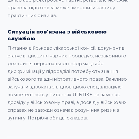
шлюб або реєстроване партнерство, але належна
правова підготовка може зменшити частину
практичних ризиків.
Ситуація пов'язана з військовою
службою
Питання військово-лікарської комісії, документів,
статусів, дисциплінарних процедур, незаконного
розкриття персональної інформації або
дискримінації у підрозділі потребують знання
військового та адміністративного права. Важливо
залучати адвоката з відповідною спеціалізацією:
компетентність у питаннях ЛГБТІК+ не замінює
досвіду у військовому праві, а досвід у військових
справах не завжди означає розуміння ризиків
аутингу. Потрібні обидві складові.