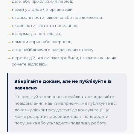
дати або приблизний період;
назви установ чи організацій;
отримані листи, рішення або повідомлення;
скриншоти, фото та посилання;
інформацію про свідків;
номери справ або звернень;
дату найближчого засідання чи строку;
перелік дій, які ви вже зробили, і запитання, на які
хочете відповідь.
Зберігайте докази, але не публікуйте їх
завчасно
Не редагуйте оригінальні файли та не видаляйте
повідомлення, навіть неприємні. Не публікуйте всі
докази у відкритому доступі до консультації: це
може розкрити персональні дані, попередити
порушника або ускладнити подальшу роботу.