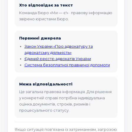
Хто відповідає за текст
Команда Бюро «Ми — є!» · правову інформацію
звірено юристами Бюро.
Первинні джерела
Закон України «Про адвокатуру та
адвокатську діяльність»
Єдиний реєстр адвокатів України
Система безоплатної правничої допомоги
Межа відповідальності
Це загальна правова інформація. Для рішення
у конкретній справі потрібна індивідуальна
оцінка документів, строків, ризиків і
процесуального статусу.
Якщо ситуація пов'язана із затриманням, загрозою