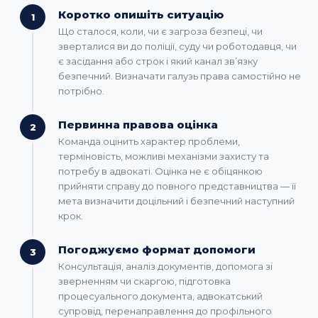
Коротко опишіть ситуацію
1
Що сталося, коли, чи є загроза безпеці, чи
зверталися ви до поліції, суду чи роботодавця, чи
є засідання або строк і який канал звʼязку
безпечний. Визначати галузь права самостійно не
потрібно.
Первинна правова оцінка
2
Команда оцінить характер проблеми,
терміновість, можливі механізми захисту та
потребу в адвокаті. Оцінка не є обіцянкою
прийняти справу до повного представництва — її
мета визначити доцільний і безпечний наступний
крок.
Погоджуємо формат допомоги
3
Консультація, аналіз документів, допомога зі
зверненням чи скаргою, підготовка
процесуального документа, адвокатський
супровід, перенаправлення до профільного