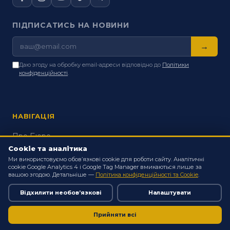
ПІДПИСАТИСЬ НА НОВИНИ
→
Даю згоду на обробку email-адреси відповідно до
Політики
конфіденційності
.
НАВІГАЦІЯ
Про Бюро
Правнича допомога
Cookie та аналітика
Ми використовуємо обов’язкові cookie для роботи сайту. Аналітичні
Аналітика
cookie Google Analytics 4 і Google Tag Manager вмикаються лише за
Проєкти
вашою згодою. Детальніше —
Політика конфіденційності та Cookie
.
Партнерам
Відхилити необов’язкові
Налаштувати
Прозорість
Контакти
Прийняти всі