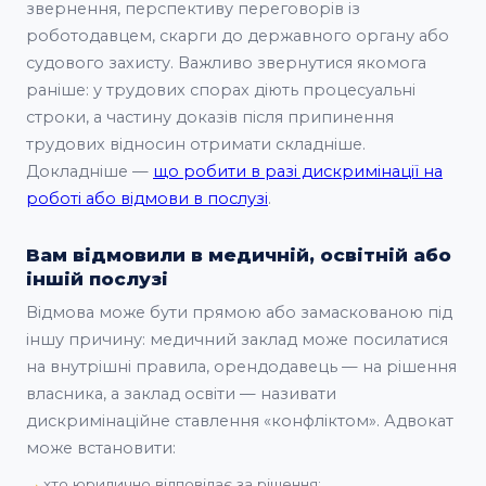
звернення, перспективу переговорів із
роботодавцем, скарги до державного органу або
судового захисту. Важливо звернутися якомога
раніше: у трудових спорах діють процесуальні
строки, а частину доказів після припинення
трудових відносин отримати складніше.
Докладніше —
що робити в разі дискримінації на
роботі або відмови в послузі
.
Вам відмовили в медичній, освітній або
іншій послузі
Відмова може бути прямою або замаскованою під
іншу причину: медичний заклад може посилатися
на внутрішні правила, орендодавець — на рішення
власника, а заклад освіти — називати
дискримінаційне ставлення «конфліктом». Адвокат
може встановити:
хто юридично відповідає за рішення;