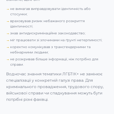
не вимагав виправдовувати ідентичність або
стосунки;
враховував ризик небажаного розкриття
ідентичності;
знав антидискримінаційне законодавство;
міг працювати зі злочинами на ґрунті нетерпимості;
коректно комунікував з трансгендерними та
небінарними людьми;
не розкривав більше інформації, ніж потрібно для
справи.
Водночас знання тематики ЛГБТІК+ не замінює
спеціалізації у конкретній галузі права. Для
кримінального провадження, трудового спору,
військової справи чи спадкування можуть бути
потрібні різні фахівці.