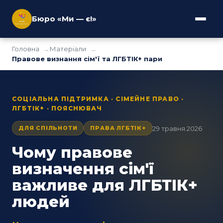
Бюро «Ми — є!»
Головна
Матеріали
Правове визнання сім'ї та ЛГБТІК+ пари
СОЦІАЛЬНА ПІДТРИМКА · СІМЕЙНЕ ПРАВО ·
ЛГБТІК+ · ПОЯСНЮВАЧ
29 травня 2026
ДЛЯ СПІЛЬНОТИ
ПРАВА ЛГБТІК+
Чому правове
визначення сім'ї
важливе для ЛГБТІК+
людей