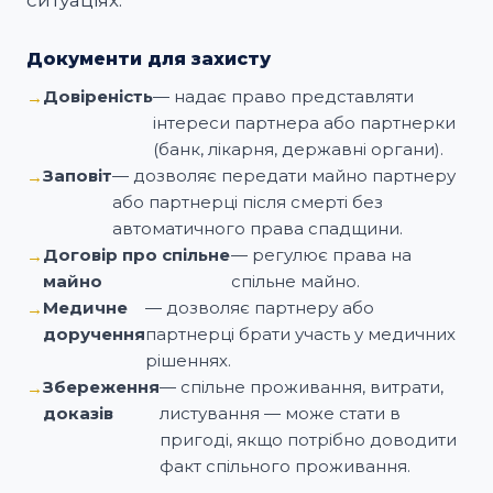
ситуаціях.
Документи для захисту
Довіреність
— надає право представляти
інтереси партнера або партнерки
(банк, лікарня, державні органи).
Заповіт
— дозволяє передати майно партнеру
або партнерці після смерті без
автоматичного права спадщини.
Договір про спільне
— регулює права на
майно
спільне майно.
Медичне
— дозволяє партнеру або
доручення
партнерці брати участь у медичних
рішеннях.
Збереження
— спільне проживання, витрати,
доказів
листування — може стати в
пригоді, якщо потрібно доводити
факт спільного проживання.