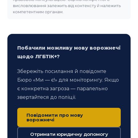
висловлювання залежить від контексту й належить
компетентним органам.
Побачили можливу мову ворожнечі
щодо ЛГБТІК+?
Збережіть посилання й повідомте
Бюро «Ми — є!» для моніторингу. Якщо
є конкретна загроза — паралельно
звертайтеся до поліції.
Повідомити про мову
ворожнечі
Отримати юридичну допомогу