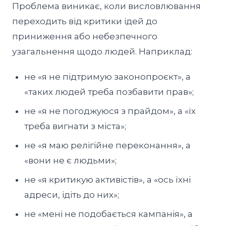
Проблема виникає, коли висловлювання
переходить від критики ідей до
приниження або небезпечного
узагальнення щодо людей. Наприклад:
не «я не підтримую законопроєкт», а
«таких людей треба позбавити прав»;
не «я не погоджуюся з прайдом», а «їх
треба вигнати з міста»;
не «я маю релігійне переконання», а
«вони не є людьми»;
не «я критикую активістів», а «ось їхні
адреси, ідіть до них»;
не «мені не подобається кампанія», а