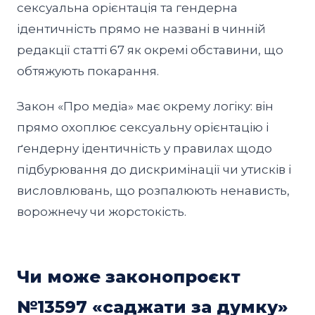
сексуальна орієнтація та гендерна
ідентичність прямо не названі в чинній
редакції статті 67 як окремі обставини, що
обтяжують покарання.
Закон «Про медіа» має окрему логіку: він
прямо охоплює сексуальну орієнтацію і
ґендерну ідентичність у правилах щодо
підбурювання до дискримінації чи утисків і
висловлювань, що розпалюють ненависть,
ворожнечу чи жорстокість.
Чи може законопроєкт
№13597 «саджати за думку»