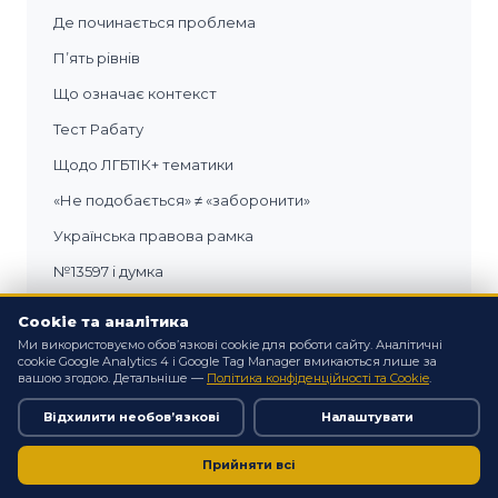
Де починається проблема
Пʼять рівнів
Що означає контекст
Тест Рабату
Щодо ЛГБТІК+ тематики
«Не подобається» ≠ «заборонити»
Українська правова рамка
№13597 і думка
Якщо побачили
Cookie та аналітика
Головне
Ми використовуємо обов’язкові cookie для роботи сайту. Аналітичні
cookie Google Analytics 4 і Google Tag Manager вмикаються лише за
Поширені запитання
вашою згодою. Детальніше —
Політика конфіденційності та Cookie
.
Відхилити необов’язкові
Налаштувати
ТЕМИ
Прийняти всі